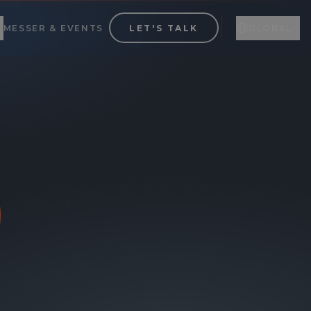
MESSER & EVENTS
LET'S TALK
GLOBAL
Global
DA
Engelsk
EN
Litauen
LT
0
✦
✦
✦