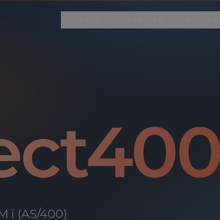
INVERTUS
KOMPETENCER
PRODUKTER
D VI LAVER
VORES PRODUKTER
02
· MENU
03
· MENU
03
· MENU
merce, integration, AI og custom software -
Egenudviklede platforme der driver moderne handel
us med rødder i eCommerce og
t til at skalere.
og integration.
mod A.I.
Alle kompetencer
BRADcommerce
us
Det fulde overblik over hvad vi kan.
Headless commerce-platform til ambitiøse brands.
ehus med rødder i eCommerce og
ect40
d mod A.I.
Cases
BRADsearch
EXTERNAL
s
Brasa, Mastercard, Stockfiller - og mange flere.
AI-drevet søgning og merchandising.
skerne bag koden.
Connect400
EXTERNAL
vertus
Den moderne bro mellem IBM i og resten af verden.
n - AI, IBM i og mere.
 i (AS/400)