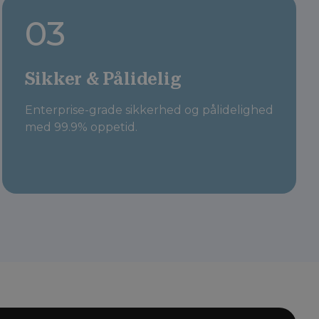
03
Sikker & Pålidelig
Enterprise-grade sikkerhed og pålidelighed
med 99.9% oppetid.