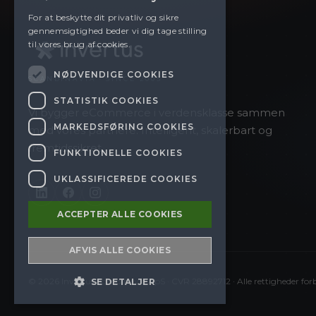
For at beskytte dit privatliv og sikre
gennemsigtighed beder vi dig tage stilling
til vores brug af cookies.
NØDVENDIGE COOKIES
SCANDINAVIA · SINCE 2005
STATISTIK COOKIES
Vi bygger eCommerce i verdensklasse sammen
MARKEDSFØRING COOKIES
med vores partnere. Intelligent, skalerbart og
fremtidssikret.
FUNKTIONELLE COOKIES
UKLASSIFICEREDE COOKIES
ACCEPTER ALLE COOKIES
AFVIS ALLE COOKIES
©
2026
Invertus Scandinavia ApS · CVR 28892712 · Alle rettigheder for
SE DETALJER