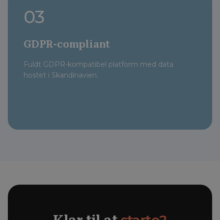
03
GDPR-compliant
Fuldt GDPR-kompatibel platform med data
hostet i Skandinavien.