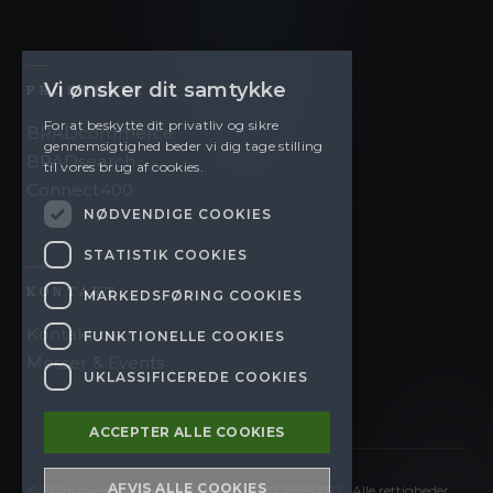
Vi ønsker dit samtykke
PRODUKTER
For at beskytte dit privatliv og sikre
BRADcommerce
gennemsigtighed beder vi dig tage stilling
BRADsearch
til vores brug af cookies.
Connect400
NØDVENDIGE COOKIES
STATISTIK COOKIES
KONTAKT
MARKEDSFØRING COOKIES
Kontakt os
FUNKTIONELLE COOKIES
Messer & Events
UKLASSIFICEREDE COOKIES
ACCEPTER ALLE COOKIES
AFVIS ALLE COOKIES
©
2026
Invertus Scandinavia ApS · CVR 28892712 · Alle rettigheder