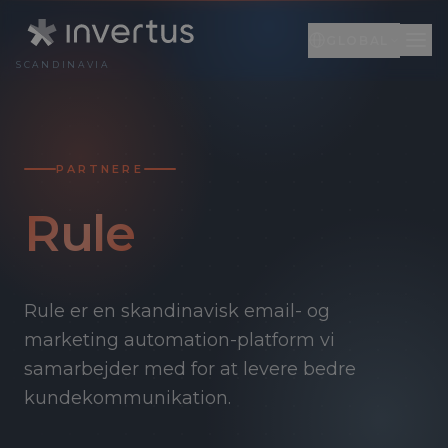
GLOBAL
SCANDINAVIA
Global
DA
Engelsk
EN
PARTNERE
Litauen
LT
Rule
Rule er en skandinavisk email- og
marketing automation-platform vi
samarbejder med for at levere bedre
kundekommunikation.