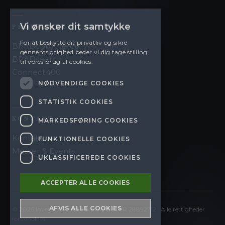
Vi ønsker dit samtykke
PRODUKTER
For at beskytte dit privatliv og sikre
BRADcommerce
gennemsigtighed beder vi dig tage stilling
BRADsearch
til vores brug af cookies.
Connect400
NØDVENDIGE COOKIES
STATISTIK COOKIES
KONTAKT
MARKEDSFØRING COOKIES
Kontakt os
FUNKTIONELLE COOKIES
Messer & Events
UKLASSIFICEREDE COOKIES
ACCEPTER ALLE COOKIES
AFVIS ALLE COOKIES
©
2026
Invertus Scandinavia ApS · CVR 28892712 · Alle rettigheder
forbeholdes