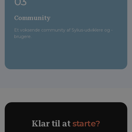
03
Community
Et voksende community af Sylius-udviklere og -
brugere.
starte?
Klar til at