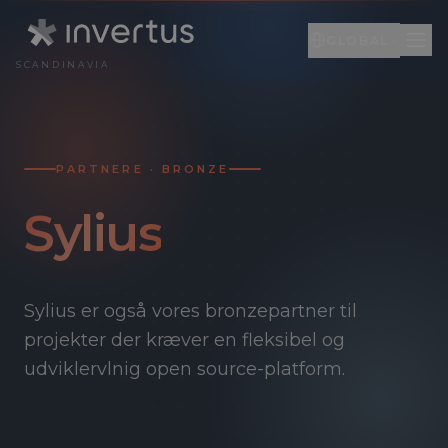
GLOBAL
SCANDINAVIA
Global
DA
Engelsk
EN
PARTNERE · BRONZE
Litauen
LT
Sylius
Sylius er også vores bronzepartner til
projekter der kræver en fleksibel og
udviklervlnig open source-platform.