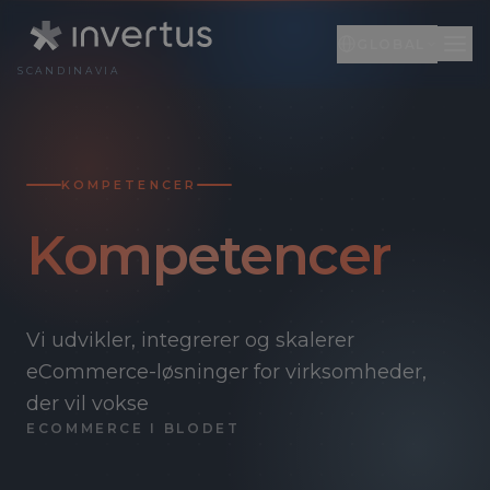
GLOBAL
SCANDINAVIA
Global
DA
Engelsk
EN
KOMPETENCER
Litauen
LT
Kompetencer
Vi udvikler, integrerer og skalerer
eCommerce-løsninger for virksomheder,
der vil vokse
ECOMMERCE I BLODET