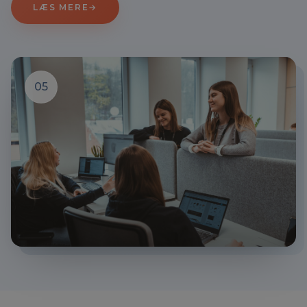
LÆS MERE
→
05