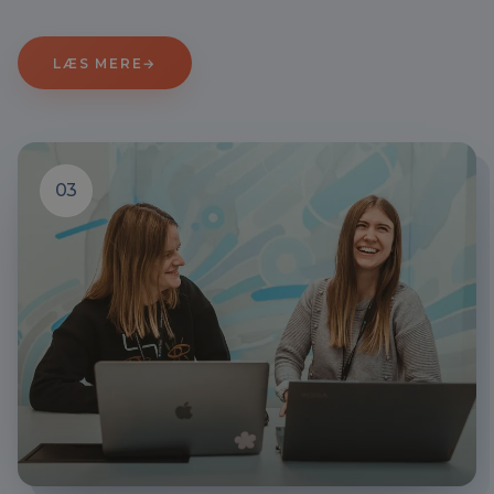
LÆS MERE
→
03