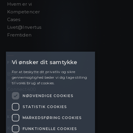
Hvem er vi
Kompetencer
Cases
Livet@Invertus
Fremtiden
Vi ønsker dit samtykke
PRODUKTER
For at beskytte dit privatliv og sikre
BRADcommerce
gennemsigtighed beder vi dig tage stilling
BRADsearch
til vores brug af cookies.
Connect400
NØDVENDIGE COOKIES
STATISTIK COOKIES
KONTAKT
MARKEDSFØRING COOKIES
Kontakt os
FUNKTIONELLE COOKIES