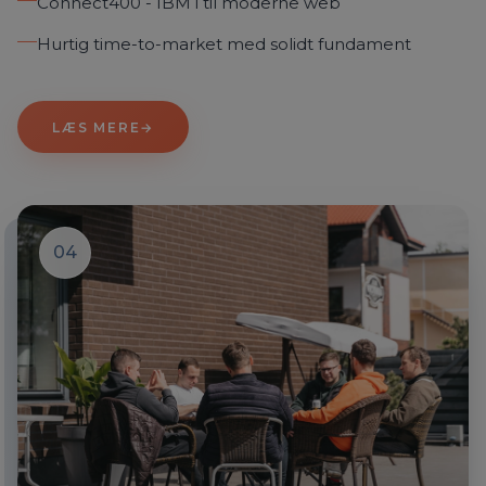
Connect400 - IBM i til moderne web
Hurtig time-to-market med solidt fundament
LÆS MERE
→
04