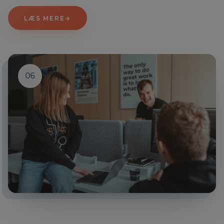
LÆS MERE
→
06