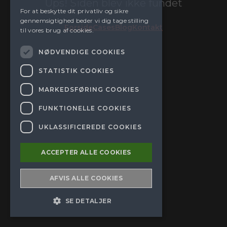
Ups! Siden blev ikke fundet
For at beskytte dit privatliv og sikre
gennemsigtighed beder vi dig tage stilling
Forside
Cases
Blog
Kontakt
til vores brug af cookies.
NØDVENDIGE COOKIES
STATISTIK COOKIES
MARKEDSFØRING COOKIES
FUNKTIONELLE COOKIES
UKLASSIFICEREDE COOKIES
ACCEPTER ALLE COOKIES
AFVIS ALLE COOKIES
SE DETALJER