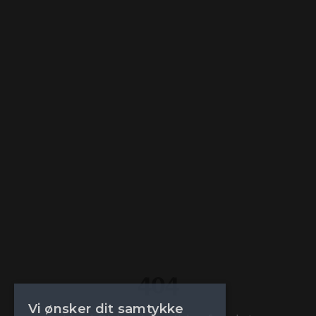
404
Vi ønsker dit samtykke