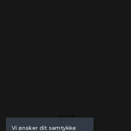
404
Vi ønsker dit samtykke