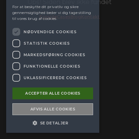
Ups! Siden blev ikke fundet
For at beskytte dit privatliv og sikre
gennemsigtighed beder vi dig tage stilling
Forside
Cases
Blog
Kontakt
til vores brug af cookies.
NØDVENDIGE COOKIES
STATISTIK COOKIES
MARKEDSFØRING COOKIES
FUNKTIONELLE COOKIES
UKLASSIFICEREDE COOKIES
ACCEPTER ALLE COOKIES
AFVIS ALLE COOKIES
SE DETALJER