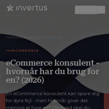
GLOBAL
SCANDINAVIA
Global
DA
FORSIDE
/
BLOG
/
ECOMMERCE
Engelsk
EN
Litauen
LT
ECOMMERCE
eCommerce konsulent -
hvornår har du brug for
en? (2026)
En eCommerce konsulent kan spare dig
for dyre fejl - men hvornår giver det
mening at hyre en? Og hvad skal du