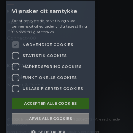
Vi ønsker dit samtykke
PRODUKTER
For at beskytte dit privatliv og sikre
BRADcommerce
gennemsigtighed beder vi dig tage stilling
BRADsearch
til vores brug af cookies.
Connect400
NØDVENDIGE COOKIES
STATISTIK COOKIES
KONTAKT
MARKEDSFØRING COOKIES
Kontakt os
FUNKTIONELLE COOKIES
Messer & Events
UKLASSIFICEREDE COOKIES
ACCEPTER ALLE COOKIES
AFVIS ALLE COOKIES
©
2026
Invertus Scandinavia ApS · CVR 28892712 · Alle rettigheder
forbeholdes
·
·
·
Blog
Privatlivspolitik
Cookiepolitik
Vilkår & betingelser
SE DETALJER