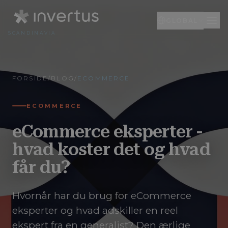
GLOBAL
SCANDINAVIA
Global
DA
FORSIDE
/
BLOG
/
ECOMMERCE
Engelsk
EN
Litauen
LT
ECOMMERCE
eCommerce eksperter -
hvad koster det og hvad
får du?
Hvornår har du brug for eCommerce
eksperter og hvad adskiller en reel
ekspert fra en generalist? Den ærlige