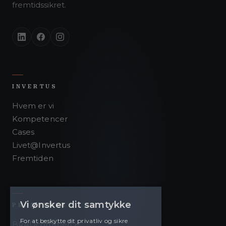
fremtidssikret.
INVERTUS
Hvem er vi
Kompetencer
Cases
Livet@Invertus
Fremtiden
Vi ønsker dit samtykke
PRODUKTER
For at beskytte dit privatliv og sikre
BRADcommerce