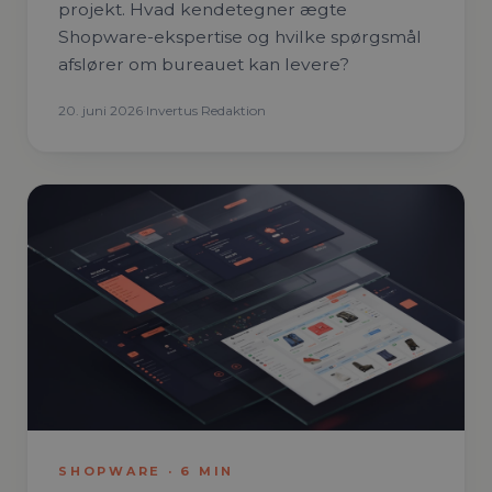
projekt. Hvad kendetegner ægte
Shopware-ekspertise og hvilke spørgsmål
afslører om bureauet kan levere?
20. juni 2026
·
Invertus Redaktion
SHOPWARE
·
6
MIN