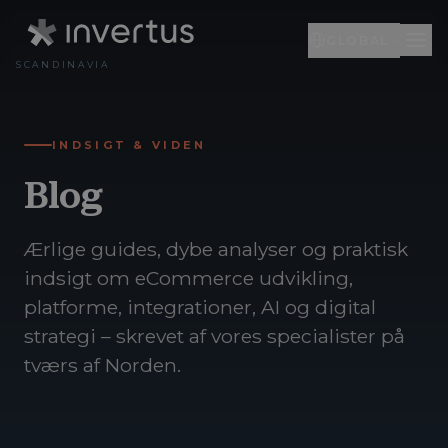
GLOBAL
SCANDINAVIA
Global
DA
INDSIGT & VIDEN
Engelsk
EN
Blog
Litauen
LT
Ærlige guides, dybe analyser og praktisk
indsigt om eCommerce udvikling,
platforme, integrationer, AI og digital
strategi – skrevet af vores specialister på
tværs af Norden.