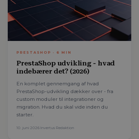
PRESTASHOP
·
6
MIN
PrestaShop udvikling - hvad
indebærer det? (2026)
En komplet gennemgang af hvad
PrestaShop-udvikling dækker over - fra
custom moduler til integrationer og
migration. Hvad du skal vide inden du
starter.
10. juni 2026
·
Invertus Redaktion