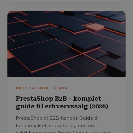
PRESTASHOP
·
6
MIN
PrestaShop B2B - komplet
guide til erhvervssalg (2026)
PrestaShop til B2B-handel. Guide til
funktionalitet, moduler og custom-
udvikling der gør PrestaShop til en stærk