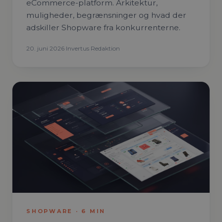
eCommerce-platform. Arkitektur,
muligheder, begrænsninger og hvad der
adskiller Shopware fra konkurrenterne.
20. juni 2026
·
Invertus Redaktion
SHOPWARE
·
6
MIN