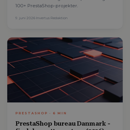
100+ PrestaShop-projekter.
9. juni 2026
·
Invertus Redaktion
PRESTASHOP
·
6
MIN
PrestaShop bureau Danmark -