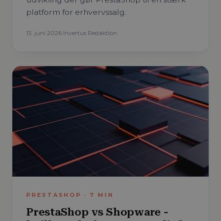
platform for erhvervssalg.
13. juni 2026
·
Invertus Redaktion
PRESTASHOP
·
7
MIN
PrestaShop vs Shopware -