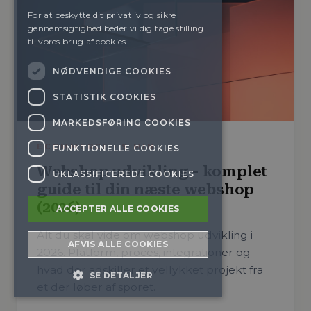
For at beskytte dit privatliv og sikre
gennemsigtighed beder vi dig tage stilling
til vores brug af cookies.
NØDVENDIGE COOKIES
STATISTIK COOKIES
MARKEDSFØRING COOKIES
ECOMMERCE
·
9
MIN
FUNKTIONELLE COOKIES
Webshop udvikling - komplet
UKLASSIFICEREDE COOKIES
guide til din næste webshop
(2026)
ACCEPTER ALLE COOKIES
Alt du skal vide om webshop udvikling i
AFVIS ALLE COOKIES
2026. Platform, proces, integrationer og
hvad der adskiller et vellykket projekt fra
SE DETALJER
et der løber af sporet.